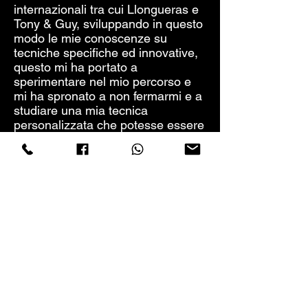
internazionali tra cui Llongueras e
Tony & Guy, sviluppando in questo
modo le mie conoscenze su
tecniche specifiche ed innovative,
questo mi ha portato a
sperimentare nel mio percorso e
mi ha spronato a non fermarmi e a
studiare una mia tecnica
personalizzata che potesse essere
percepita come unica.
Dopo tanti anni di esperienza sono
finalmente riuscita a creare il mio
sistema, che unisce la mia
ideologia di lavoro di squadra e la
disciplina della colorazione,
creando in questo modo un Team
di
coloriste specializzato nel progetto
colore, per poter mettere in
condizione chi si affida a noi di