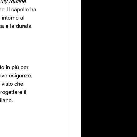
uty routine
. Il capello ha 
intorno al 
sa e la durata 
o in più per 
ove esigenze, 
 visto che 
ogettare il 
diane.