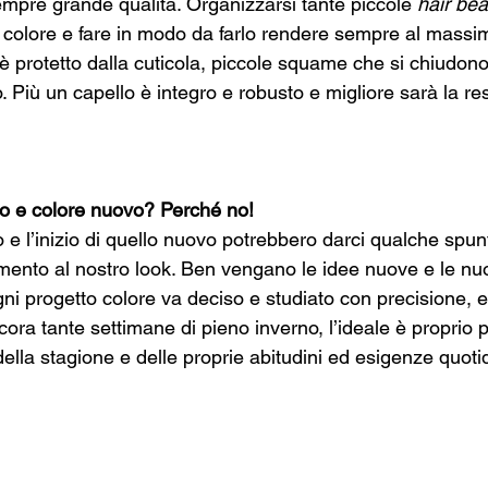
empre grande qualità. Organizzarsi tante piccole 
hair bea
 colore e fare in modo da farlo rendere sempre al massimo
è protetto dalla cuticola, piccole squame che si chiudono 
. Più un capello è integro e robusto e migliore sarà la re
so e colore nuovo? Perché no!
o e l’inizio di quello nuovo potrebbero darci qualche spunt
ento al nostro look. Ben vengano le idee nuove e le nu
ni progetto colore va deciso e studiato con precisione, e
ora tante settimane di pieno inverno, l’ideale è proprio pr
 della stagione e delle proprie abitudini ed esigenze quoti