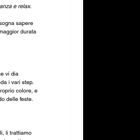
canza e relax. 
bisogna sapere 
maggior durata 
e vi dia 
a i vari step. 
oprio colore, e 
 delle feste.
 li trattiamo 