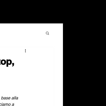
top,
base alla 
nciamo a 