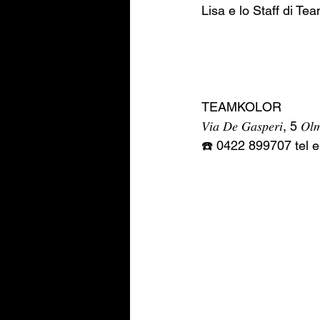
Lisa e lo Staff di Te
TEAMKOLOR 
𝑉𝑖𝑎 𝐷𝑒 𝐺𝑎𝑠𝑝𝑒𝑟𝑖, 5 𝑂𝑙
☎️ 0422 899707 tel 