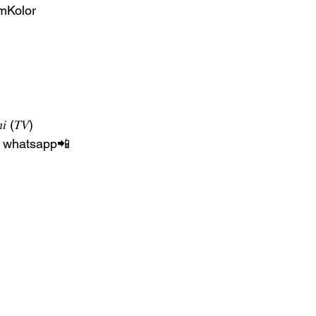
amKolor
𝑖 (𝑇𝑉) 
e whatsapp📲  