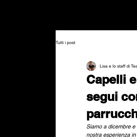
Tutti i post
Lisa e lo staff di T
Capelli 
segui co
parrucchi
Siamo a dicembre e l
nostra esperienza in