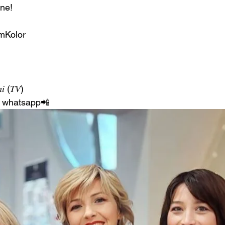
one!
amKolor
𝑖 (𝑇𝑉) 
e whatsapp📲