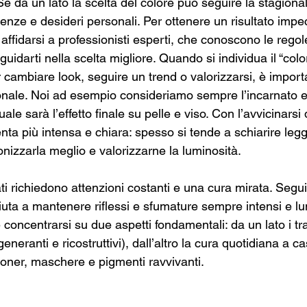
e da un lato la scelta del colore può seguire la stagionalit
enze e desideri personali. Per ottenere un risultato impec
affidarsi a professionisti esperti, che conoscono le regol
uidarti nella scelta migliore. Quando si individua il “colo
r cambiare look, seguire un trend o valorizzarsi, è import
onale. Noi ad esempio consideriamo sempre l’incarnato e i
uale sarà l’effetto finale su pelle e viso. Con l’avvicinarsi
enta più intensa e chiara: spesso si tende a schiarire leg
onizzarla meglio e valorizzarne la luminosità.
orati richiedono attenzioni costanti e una cura mirata. Seg
iuta a mantenere riflessi e sfumature sempre intensi e lu
concentrarsi su due aspetti fondamentali: da un lato i tr
igeneranti e ricostruttivi), dall’altro la cura quotidiana a c
ioner, maschere e pigmenti ravvivanti.