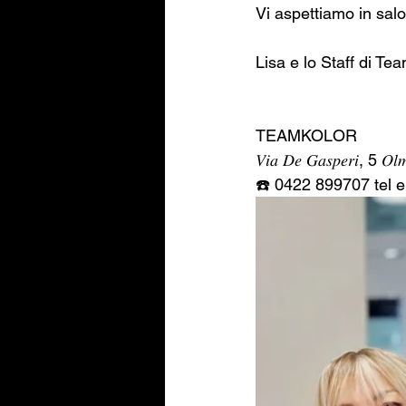
Vi aspettiamo in sal
Lisa e lo Staff di Te
TEAMKOLOR 
𝑉𝑖𝑎 𝐷𝑒 𝐺𝑎𝑠𝑝𝑒𝑟𝑖, 5 𝑂𝑙
☎️ 0422 899707 tel 