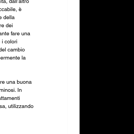
à, dall’altro 
cabile, è 
e della 
re dei 
ante fare una 
 colori 
 del cambio 
germente la 
uire una buona 
minosi. In 
attamenti 
asa, utilizzando 