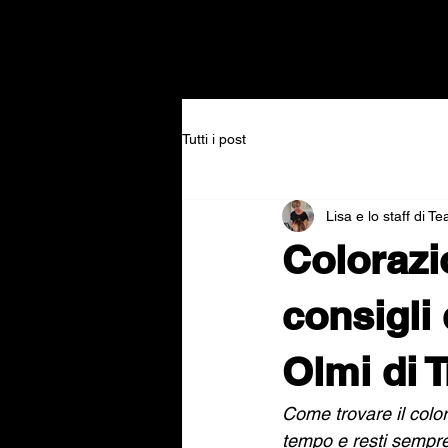
Tutti i post
Lisa e lo staff di T
Colorazio
consigli
Olmi di 
Come trovare il color
tempo e resti sempre b