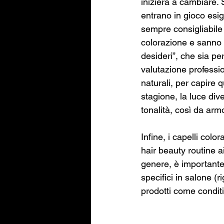
inizierà a cambiare. S
entrano in gioco esig
sempre consigliabile 
colorazione e sanno g
desideri”, che sia pe
valutazione professi
naturali, per capire q
stagione, la luce div
tonalità, così da arm
Infine, i capelli col
hair beauty routine a
genere, è importante 
specifici in salone (r
prodotti come condit