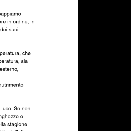
 sappiamo 
re in ordine, in 
dei suoi 
peratura, che 
peratura, sia 
 esterno, 
nutrimento 
 luce. Se non 
lunghezze e 
lla stagione 