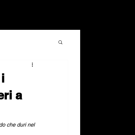
i
ri a
do che duri nel 