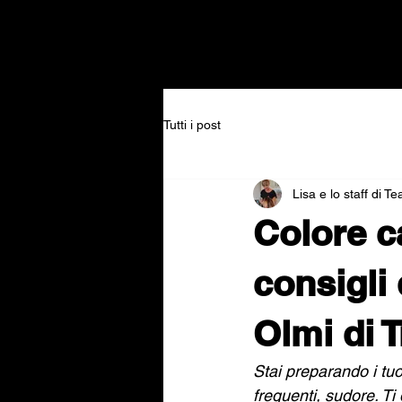
Tutti i post
Lisa e lo staff di T
Colore ca
consigli
Olmi di 
Stai preparando i tuo
frequenti, sudore. Ti