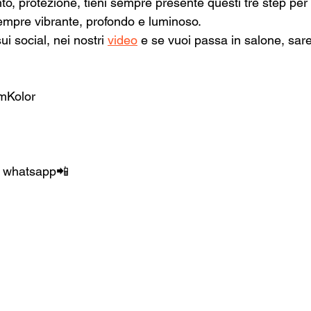
nto, protezione, tieni sempre presente questi tre step pe
sempre vibrante, profondo e luminoso.
i social, nei nostri 
video
 e se vuoi passa in salone, sare
amKolor
e whatsapp📲  