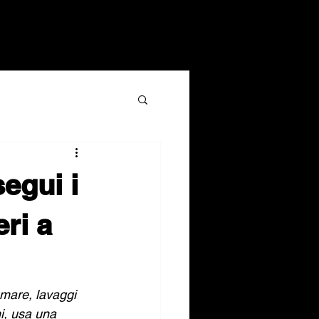
segui i
ri a
 mare, lavaggi 
ni, usa una 