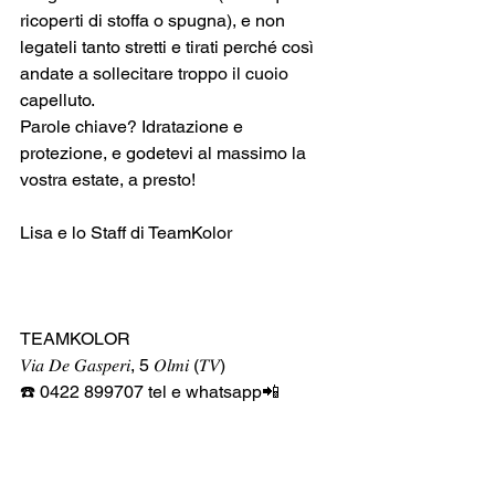
ricoperti di stoffa o spugna), e non 
legateli tanto stretti e tirati perché così 
andate a sollecitare troppo il cuoio 
capelluto. 
Parole chiave? Idratazione e 
protezione, e godetevi al massimo la 
vostra estate, a presto!
Lisa e lo Staff di TeamKolor
TEAMKOLOR 
𝑉𝑖𝑎 𝐷𝑒 𝐺𝑎𝑠𝑝𝑒𝑟𝑖, 5 𝑂𝑙𝑚𝑖 (𝑇𝑉) 
☎️ 0422 899707 tel e whatsapp📲  