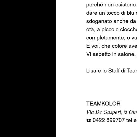
perché non esistono le
dare un tocco di blu 
sdoganato anche da ta
età, a piccole ciocch
completamente, o vuol
E voi, che colore av
Vi aspetto in salone,
Lisa e lo Staff di Te
TEAMKOLOR 
𝑉𝑖𝑎 𝐷𝑒 𝐺𝑎𝑠𝑝𝑒𝑟𝑖, 5 𝑂𝑙
☎️ 0422 899707 tel 