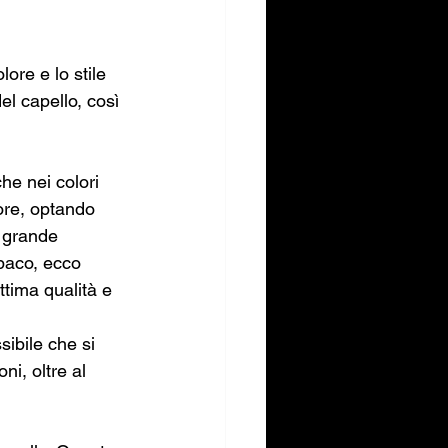
lore e lo stile 
l capello, così 
e nei colori 
ore, optando 
i grande 
opaco, ecco 
ttima qualità e 
sibile che si 
ni, oltre al 