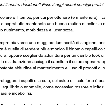
i il nostro desiderio? Eccovi oggi alcuni consigli pratici.
lcolare è il tempo, per cui per ottenere (e mantenere) il co
 e soprattutto mantenete una buona routine di bellezza de
sto nutrimento, morbidezza e lucentezza.
mpre più verso una maggiore luminosità di stagione, anch
za è quella di rendere più armonico il binomio capelli-col
itura, oppure scegliendo addirittura per un cambio look d
 la disidratazione asciuga il capello e il colore apparirà 
stante abitudine al mantenimento e l’uso di prodotti di o
teggere i capelli e la cute, col caldo e il sole forte è pos
i squilibrio o anomalie, come eccessivo rossore o irritazio
rsi e indebolirsi.