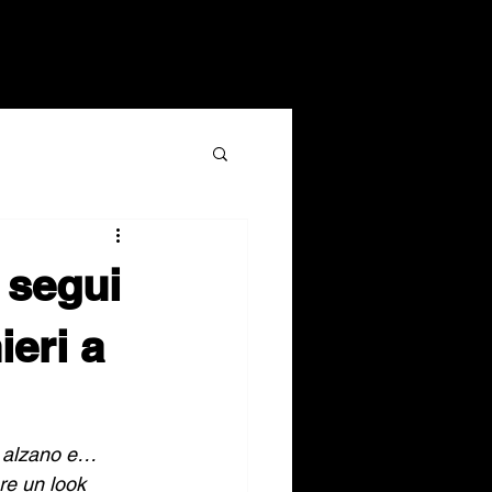
, segui
ieri a
i alzano e… 
re un look 