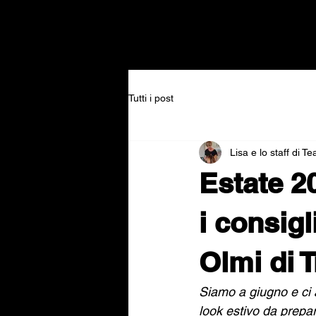
Tutti i post
Lisa e lo staff di T
Estate 20
i consigl
Olmi di 
Siamo a giugno e ci 
look estivo da prepa