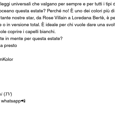
ggi universali che valgano per sempre e per tutti i tipi di
oceano questa estate? Perché no! È uno dei colori più di
nte nostre star, da Rose Villain a Loredana Bertè, è perf
e o in versione total. È ideale per chi vuole dare una svo
e coprire i capelli bianchi. 
ete in mente per questa estate?
 a presto
amKolor
𝑖 (𝑇𝑉) 
e whatsapp📲  