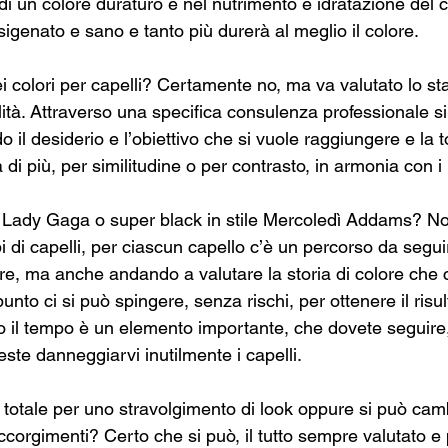
 di un colore duraturo è nel nutrimento e idratazione del 
ssigenato e sano e tanto più durerà al meglio il colore.
i colori per capelli? Certamente no, ma va valutato lo sta
ilità. Attraverso una specifica consulenza professionale si 
 il desiderio e l’obiettivo che si vuole raggiungere e la to
di più, per similitudine o per contrasto, in armonia con i p
Lady Gaga o super black in stile Mercoledì Addams? Non
tipi di capelli, per ciascun capello c’è un percorso da segui
lare, ma anche andando a valutare la storia di colore che 
unto ci si può spingere, senza rischi, per ottenere il risul
 il tempo è un elemento importante, che dovete seguire
treste danneggiarvi inutilmente i capelli.
 totale per uno stravolgimento di look oppure si può cam
corgimenti? Certo che si può, il tutto sempre valutato e 