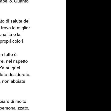
capello. Quanto 
to di salute del 
trova la miglior 
nalità o la 
ropri colori 
 tutto è 
re, nel rispetto 
c’è su quel 
tato desiderato. 
, non abbiate 
biare di molto 
personalizzato, 