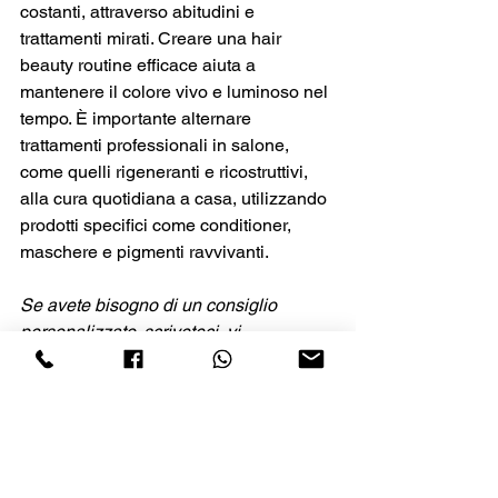
costanti, attraverso abitudini e 
trattamenti mirati. Creare una hair 
beauty routine efficace aiuta a 
mantenere il colore vivo e luminoso nel 
tempo. È importante alternare 
trattamenti professionali in salone, 
come quelli rigeneranti e ricostruttivi, 
alla cura quotidiana a casa, utilizzando 
prodotti specifici come conditioner, 
maschere e pigmenti ravvivanti.
Se avete bisogno di un consiglio 
personalizzato, scriveteci, vi 
risponderemo e vi aspettiamo in salone!
Lisa e lo Staff di TeamKolor
TEAMKOLOR 